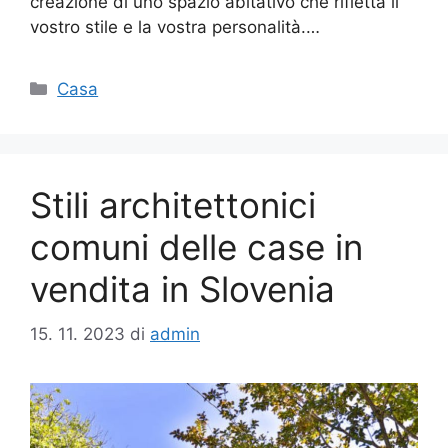
creazione di uno spazio abitativo che rifletta il
vostro stile e la vostra personalità.…
Categorie
Casa
Stili architettonici
comuni delle case in
vendita in Slovenia
15. 11. 2023
di
admin