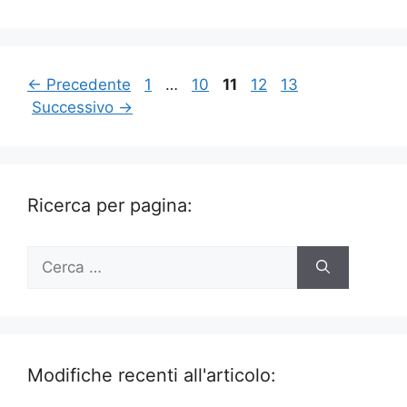
Pagina
Pagina
Pagina
Pagina
Pagina
←
Precedente
1
…
10
11
12
13
Successivo
→
Ricerca per pagina:
Ricerca
per:
Modifiche recenti all'articolo: