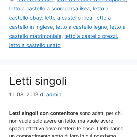
letto a castello a scomparsa ikea
,
letto a
castello ebay
,
letto a castello ikea
,
letto a
castello in inglese
,
letto a castello legno
,
letto a
castello matrimoniale
,
letto a castello prezzi
,
letto a castello usato
Letti singoli
11. 08. 2013
di
admin
Letti singoli con contenitore
sono adatti per chi
non vuole solo avere un letto, ma vuole avere
spazio effettivo dove mettere le cose. I letti hanno
un compartimento sotto di loro in qui possiamo