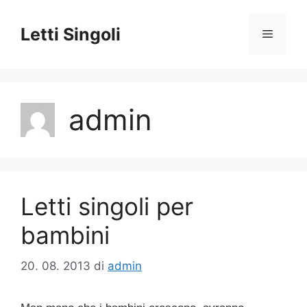
Vai
al
Letti Singoli
Menu
contenuto
admin
Letti singoli per
bambini
20. 08. 2013
di
admin