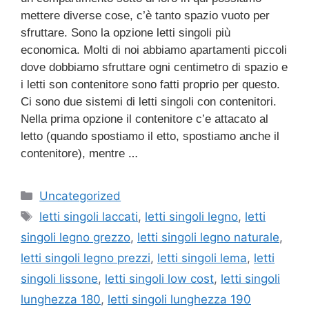
mettere diverse cose, c’è tanto spazio vuoto per
sfruttare. Sono la opzione letti singoli più
economica. Molti di noi abbiamo apartamenti piccoli
dove dobbiamo sfruttare ogni centimetro di spazio e
i letti son contenitore sono fatti proprio per questo.
Ci sono due sistemi di letti singoli con contenitori.
Nella prima opzione il contenitore c’e attacato al
letto (quando spostiamo il etto, spostiamo anche il
…
contenitore), mentre
Categorie
Uncategorized
Tag
letti singoli laccati
,
letti singoli legno
,
letti
singoli legno grezzo
,
letti singoli legno naturale
,
letti singoli legno prezzi
,
letti singoli lema
,
letti
singoli lissone
,
letti singoli low cost
,
letti singoli
lunghezza 180
,
letti singoli lunghezza 190