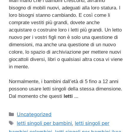
Man mano che i bambini crescono, avranno
bisogno di mobili nuovi, adeguati alla loro statura. I
loro bisogni stanno cambiando. E così come li
comprate vestiti più grandi, dovete anche
acquistare o costruire loro i letti più grandi. Un letto
nuovo per i vostri figli non è solo una questione di
dimensioni, ma anche una questione di un nuovo
colore, lo spazio di archiviazione per mettere nuovi
giocattoli diversi, libri o qualsiasi altra cosa vi viene
in mente.
Normalmente, i bambini dall’età di 5 fino a 12 anni
possono usare letti singoli della stessa dimensione.
…
Dal momento che questi
letti
Categorie
Uncategorized
Tag
letti singoli per bambini
,
letti singoli per